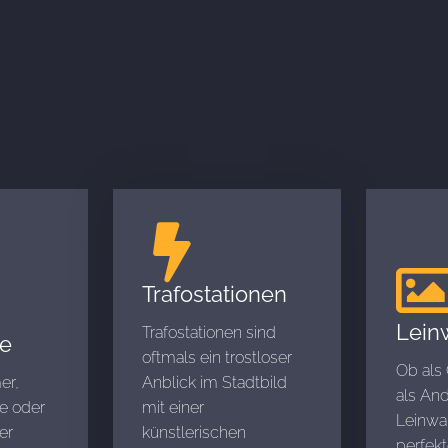
Trafostationen
Lein
Trafostationen sind
e
oftmals ein trostloser
Ob als
er,
Anblick im Stadtbild
als An
e oder
mit einer
Leinwan
er
künstlerischen
perfek