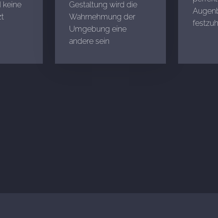
 keine
Gestaltung wird die
Augenb
t
Wahrnehmung der
festzuh
Umgebung eine
andere sein