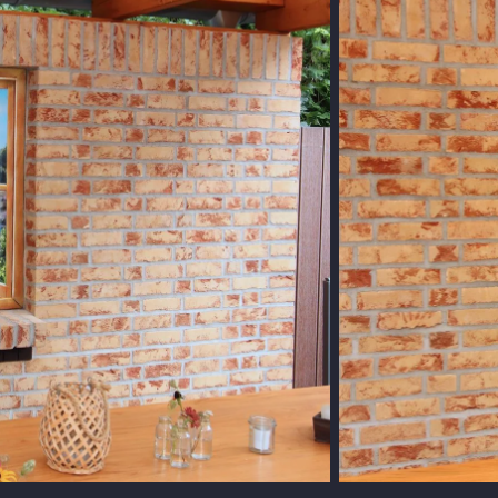
FENSTER 
Fas
Fenster Illusio
WEITERE