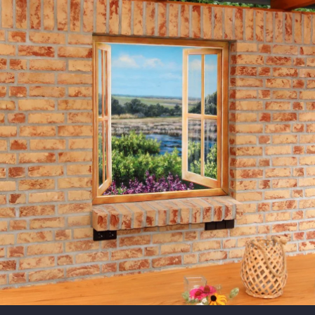
PROVENCE
sade
n Graffiti Künstler Fassade
 FASSADEN