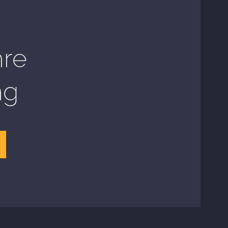
hre
ng