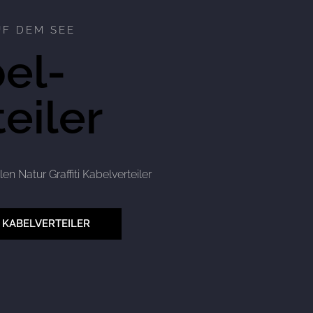
F DEM SEE
el-
teiler
n Natur Graffiti Kabelverteiler
 KABELVERTEILER