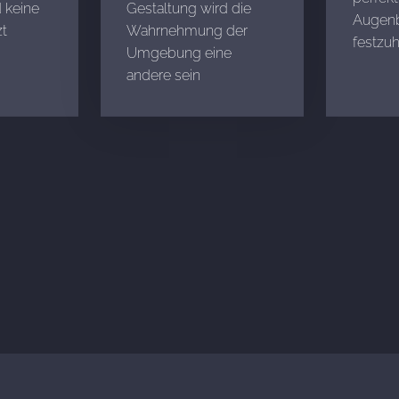
 keine
Gestaltung wird die
Augenb
t
Wahrnehmung der
festzuh
Umgebung eine
andere sein