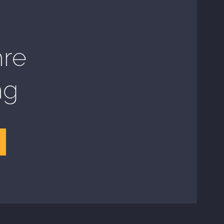
hre
ng