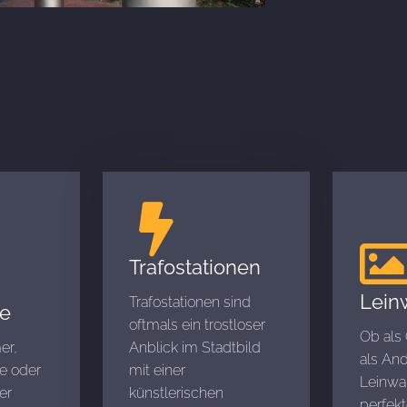
Trafostationen
Lein
Trafostationen sind
e
oftmals ein trostloser
Ob als
er,
Anblick im Stadtbild
als An
e oder
mit einer
Leinwan
er
künstlerischen
perfek