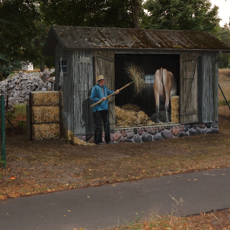
GRAFFITI
fo-
tion
orgegebenen Architektur der
 sich eine Illusion nur so an.
 ist ein Kuhstall in dem der
n Stall mistet.
 TRAFOSTATIONEN