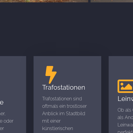
Trafostationen
Lein
Trafostationen sind
e
oftmals ein trostloser
Ob als
er,
Anblick im Stadtbild
als An
e oder
mit einer
Leinwan
er
künstlerischen
perfek