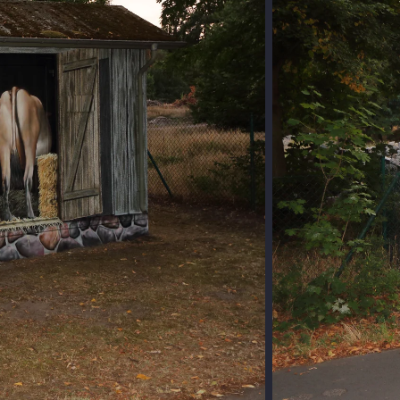
KUHSTALL 
Tra
sta
Aufgrund der v
Trafostation bot
Daraus geworden
Bauer gerade de
WEITERE