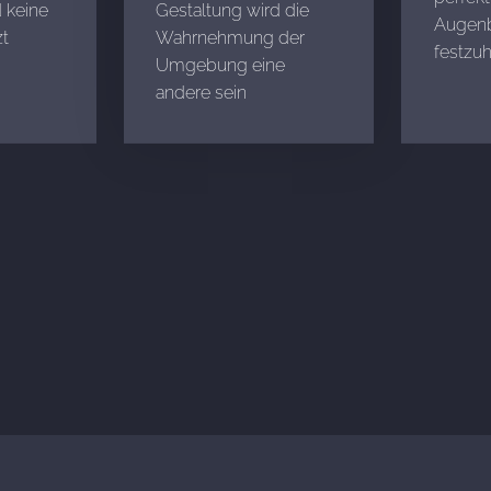
 keine
Gestaltung wird die
Augenb
t
Wahrnehmung der
festzuh
Umgebung eine
andere sein