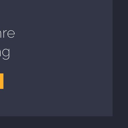
hre
ng