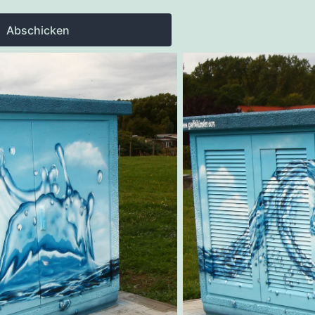
Abschicken
es Wasserwerkes stand und
versorgte lag das Motiv