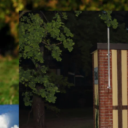
Buchen Sie mich für
Ⓒ Patrick Kieper Streetart & Graffitikünstler A