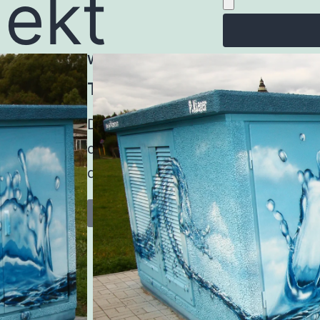
jekt
Wassertropfen
Trafo-station
Da diese Station in der nähe ein
diese auch mit den nötigen Strom 
des Wassers nahe.
weitere Trafostationen