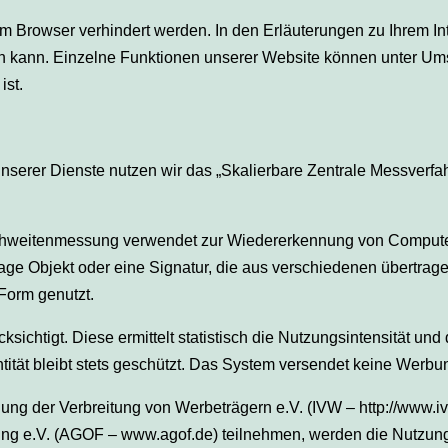
 Browser verhindert werden. In den Erläuterungen zu Ihrem In
n kann. Einzelne Funktionen unserer Website können unter Umst
ist.
unserer Dienste nutzen wir das „Skalierbare Zentrale Messver
chweitenmessung verwendet zur Wiedererkennung von Comput
rage Objekt oder eine Signatur, die aus verschiedenen übertrag
 Form genutzt.
chtigt. Diese ermittelt statistisch die Nutzungsintensität und 
tität bleibt stets geschützt. Das System versendet keine Werbu
ung der Verbreitung von Werbeträgern e.V. (IVW – http://www.i
hung e.V. (AGOF – www.agof.de) teilnehmen, werden die Nutzung