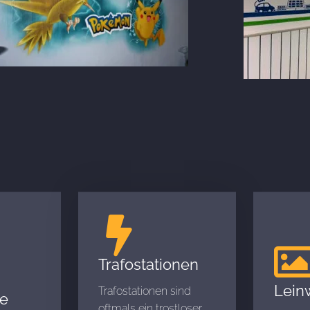
Trafostationen
Lein
Trafostationen sind
e
oftmals ein trostloser