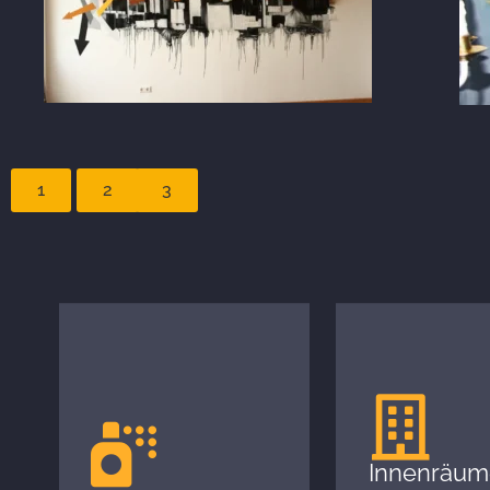
1
2
3
Innenräum