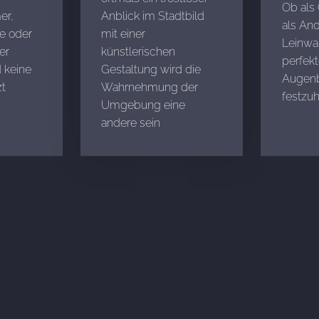
Ob als
er,
Anblick im Stadtbild
als An
e oder
mit einer
Leinwan
er
künstlerischen
perfek
 keine
Gestaltung wird die
Augenb
t
Wahrnehmung der
festzuh
Umgebung eine
andere sein