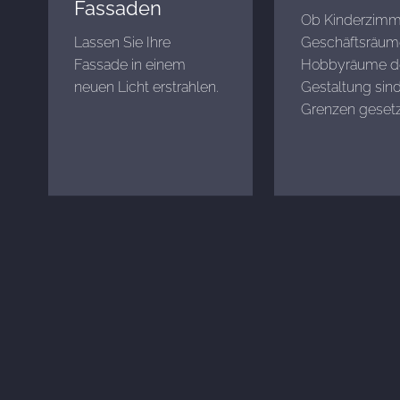
Fassaden
Ob Kinderzimm
Lassen Sie Ihre
Geschäftsräum
Fassade in einem
Hobbyräume d
neuen Licht erstrahlen. ​
Gestaltung sind
Grenzen gesetz